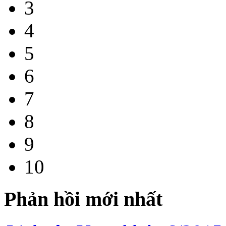
3
4
5
6
7
8
9
10
Phản hồi mới nhất