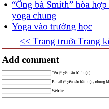
“Ông bà Smith” hòa hợp 
yoga chung
Yoga vào trường học
<< Trang truớc
Trang k
Add comment
Tên (* yêu cầu bắt buộc)
E-mail (* yêu cầu bắt buộc, nhưng k
Website